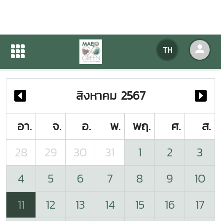
ปฏิทินกิจกรรมของหน่วยงาน
TH
หน้าแรก
ปฏิทินกิจกรรมของหน่วยงาน
สิงหาคม 2567
อา.
จ.
อ.
พ.
พฤ.
ศ.
ส.
28
29
30
31
1
2
3
4
5
6
7
8
9
10
11
12
13
14
15
16
17