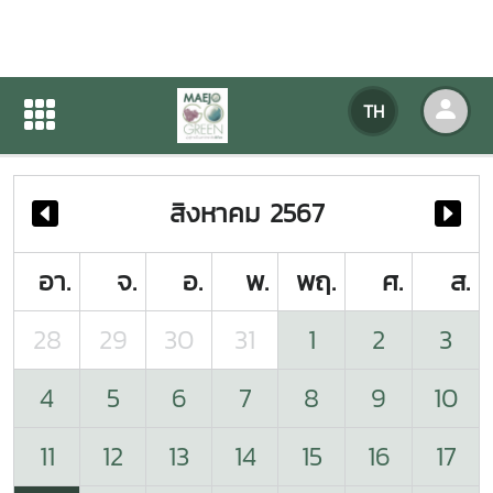
ปฏิทินกิจกรรมของหน่วยงาน
TH
หน้าแรก
ปฏิทินกิจกรรมของหน่วยงาน
สิงหาคม 2567
อา.
จ.
อ.
พ.
พฤ.
ศ.
ส.
28
29
30
31
1
2
3
4
5
6
7
8
9
10
11
12
13
14
15
16
17