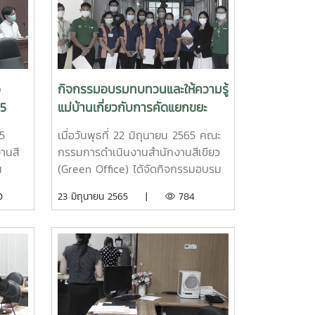
ภายใน ประจำปี 2565 และ ตามเกณฑ์
การประเมินสำนักงานสีเขียว
ว
กิจกรรมอบรมทบทวนและให้ความรู้
65
แม่บ้านเกี่ยวกับการคัดแยกขยะ
5
เมื่อวันพุธที่ 22 มิถุนายน 2565 คณะ
านสี
กรรมการดำเนินงานสำนักงานสีเขียว
น
(Green Office) ได้จัดกิจกรรมอบรม
ำเนิน
ทบทวนและให้ความรู้แม่บ้านเกี่ยวกับ
0
23 มิถุนายน 2565 |
784
ะเมิน
การคัดแยกขยะ วิทยากรโดย นางจี
นการ
รพรรณ จันทราศัพท์ ประธานคณะ
en
กรรมการดำเนินงานสำนักงานสีเขียว
ตร
(Green Office) สำนักงาน
ว
มหาวิทยาลัย หมวด 4 (การจัดการของ
้ว
เสีย) ณ ห้องประชุม อาคารวุฒากาศ
ง
และร่วมสุ่มตรวจ การทิ้งขยะของอาคาร