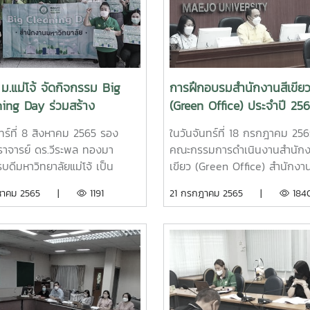
ภัยและการอพยพหนีไฟ เพื่อให้
ถปฏิบัติตามแผนและขั้นตอนการ
ิได้อย่างถูกต้อง ทั้งนี้ ได้รับการ
นุนการฝึกซ้อมแผนจากเทศบาล
แม่โจ้ ตลอดจนให้คำแนะนำเกี่ยว
ม.แม่โจ้ จัดกิจกรรม Big
การฝึกอบรมสำนักงานสีเขีย
ฝึกซ้อมแผนในครั้งนี้ด้วย
ning Day ร่วมสร้าง
(Green Office) ประจำปี 25
งานสีเขียว พร้อมขับเคลื่อน
จำนวน 2 หลักสูตร
นทร์ที่ 8 สิงหาคม 2565 รอง
ในวันจันทร์ที่ 18 กรกฎาคม 256
าย Green University
าจารย์ ดร.วีระพล ทองมา
คณะกรรมการดำเนินงานสำนักง
บดีมหาวิทยาลัยแม่โจ้ เป็น
เขียว (Green Office) สำนักงา
นโครงการสำนักงานสีเขียว
มหาวิทยาลัย ประจำปี 2565 ได้ด
ิงหาคม 2565 |
1191
21 กรกฎาคม 2565 |
184
n Office) กิจกรรม Big
งานจัดการอบรมให้ความรู้และปร
ing Day ประจำปี 2565 ของ
ความเข้าใจ ตามหลักสูตรและแผ
งานมหาวิทยาลัย (สนม.) พร้อม
ฝึกอบรมสำนักงานสีเขียว (Gre
ล่าวให้แนวทางในการทำกิจกรรม
Office) ประจำปี 2565 ในหลักสู
Office เพื่อมุ่งสู่ Green
ความสำคัญของสำนักงานสีเขีย
rsity ของมหาวิทยาลัย พร้อม
วิทยากร นางสาวเพชรประกายแก
้กำลังใจบุคลากรในการทำหน้าที่ให้
ดวงหฤทัยทิพย์ ผู้อำนวยการกอ