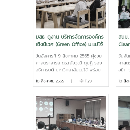
อัคคี
สามาร
ปฏิบัต
สนับส
เมือง
มสธ. ดูงาน บริหารจัดการองค์กร
สนม. 
กับการ
เชิงนิเวศ (Green Office) ม.แม่โจ้
Clea
สำนัก
วันอังคารที่ 9 สิงหาคม 2565 ผู้ช่วย
วันจั
นโยบ
ศาสตราจารย์ ดร.ณัฐวุฒิ ดุษฎี รอง
ศาสตร
อธิการบดี มหาวิทยาลัยแม่โจ้ พร้อม
อธิการ
ด้วย คณะกรรมการดำเนินงานด้าน
ประธา
10 สิงหาคม 2565 |
1129
10 ส
Green Office ของมหาวิทยาลัย
(Gree
ให้การต้อนรับ ผู้ช่วยศาสตราจารย์
Clean
ดร.กรรณ จรรยาวุฒิวรรณ์ รก.รอง
สำนัก
อธิการบดี ฝ่ายบริการวิชาการ ทำนุ
ทั้งก
บำรุงศิลปวัฒนธรรมและวิเทศสัมพันธ์
Green 
มหาวิทยาลัยสุโขทัยธรรมาธิราช ใน
Unive
โอกาส นำคณะศูนย์การเรียนการสอน
ทั้งให