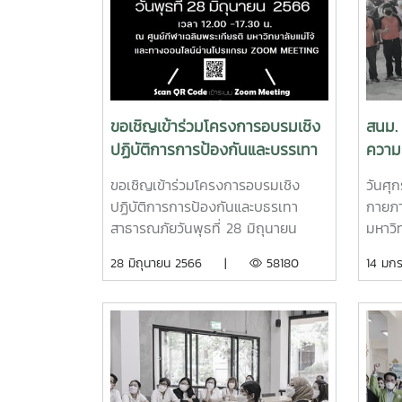
ขอเชิญเข้าร่วมโครงการอบรมเชิง
สนม. 
ปฏิบัติการการป้องกันและบรรเทา
ความ
สาธารณะภัย
กรณีเ
ขอเชิญเข้าร่วมโครงการอบรมเชิง
วันศุ
ปฏิบัติการการป้องกันและบธรเทา
กายภา
สาธารณภัยวันพุธที่ 28 มิถุนายน
มหาวิ
2566เวลา 12.00 -17.30 น.ณ ศูนย์
อัคคี
28 มิถุนายน 2566 |
58180
14 ม
กีฬาเฉลิมพระเกียรติ มหาวิทยาลัยแม่
อาคาร
โจ้และทางออนไลน์ผ่านโปรแกรม
โครง
ZOOM
แวดล้
MEETING https://maejo.link?
ประจำ
L=hg2W
ผู้ช่
อธิกา
อาคาร