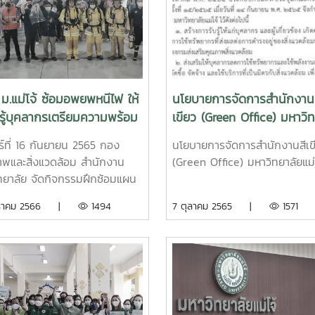
ม.แม่โจ้ ซ้อมอพยพหนีไฟ ให้
นโยบายการจัดการสำนักงาน
รู้บุคลากรเตรียมความพร้อม
เขียว (Green Office) มหาวิ
กิดเหตุอัคคีภัย
แม่โจ้
กร์ที่ 16 กันยายน 2565 กอง
นโยบายการจัดการสำนักงานสีเข
พและสิ่งแวดล้อม สำนักงาน
(Green Office) มหาวิทยาลัยแม่
ทยาลัย จัดกิจกรรมฝึกซ้อมแผน
ภัยและการอพยพหนีไฟ กลุ่ม
กราคม 2566 |
1494
7 ตุลาคม 2565 |
1571
สำนักงานมหาวิทยาลัย ภายใต้
การพัฒนาอาคารสถานที่ สภาพ
อม และการฝึกซ้อมแผนอัคคีภัย
ปีงบประมาณ พ.ศ. 2565 โดยมี
วยศาสตราจารย์พาวิน มะโนชัย รอง
รบดี และบุคลากร ตลอดจนผู้ใช้
 เข้าร่วมกิจกรรมฝึกซ้อมแผน